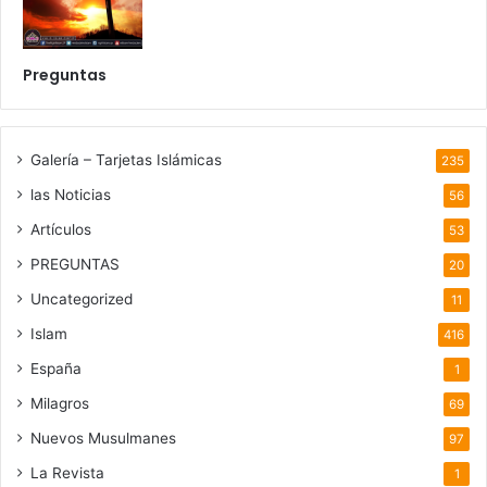
Preguntas
Galería – Tarjetas Islámicas
235
las Noticias
56
Artículos
53
PREGUNTAS
20
Uncategorized
11
Islam
416
España
1
Milagros
69
Nuevos Musulmanes
97
La Revista
1