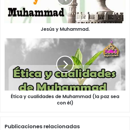
r
e
o
e
l
Jesús y Muhammad.
e
c
t
r
ó
n
i
c
o
Ética y cualidades de Muhammad (la paz sea
con él)
Publicaciones relacionadas