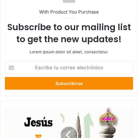
With Product You Purchase
Subscribe to our mailing list
to get the new updates!
Lorem ipsum dolor sit amet, consectetur.
E
s
c
r
i
b
e
t
u
c
o
r