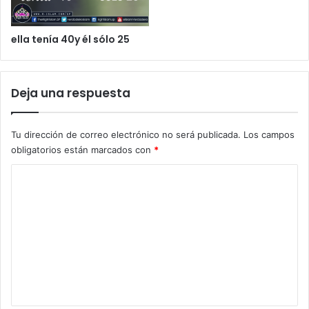
ella tenía 40y él sólo 25
Deja una respuesta
Tu dirección de correo electrónico no será publicada.
Los campos
obligatorios están marcados con
*
C
o
m
e
n
t
a