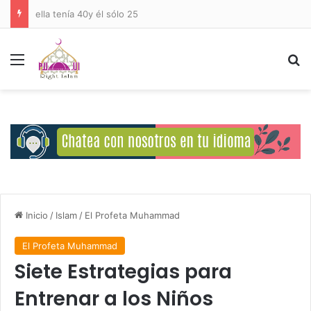
Deberes del Ser Humano Hacia Allah
Menú
B
Inicio
/
Islam
/
El Profeta Muhammad
El Profeta Muhammad
Siete Estrategias para
Entrenar a los Niños