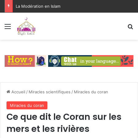
La Modération en Islam
Menu
R
Accueil
/
Miracles scientifiques
/
Miracles du coran
Miracles du coran
Ce que dit le Coran sur les
mers et les rivières