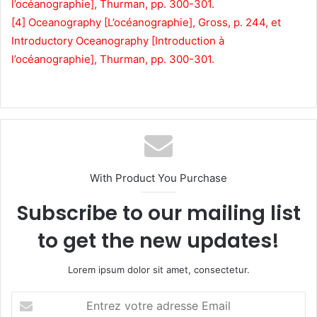
l’océanographie], Thurman, pp. 300-301.
[4] Oceanography [L’océanographie], Gross, p. 244, et
Introductory Oceanography [Introduction à
l’océanographie], Thurman, pp. 300-301.
With Product You Purchase
Subscribe to our mailing list
to get the new updates!
Lorem ipsum dolor sit amet, consectetur.
E
n