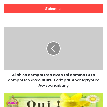
t
r
e
z
v
o
t
r
e
a
d
r
e
s
s
Allah se comportera avec toi comme tu te
e
comportes avec autrui Écrit par Abdelqayoum
E
As-souhaïbâny
m
a
i
l