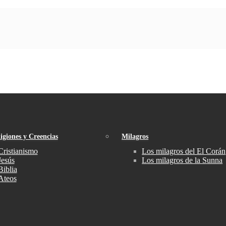
igiones y Creencias
Milagros
Cristianismo
Los milagros del El Corán
Jesús
Los milagros de la Sunna
Biblia
Ateos