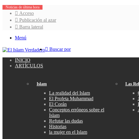
Noticias de última hora
Acceso
Publicación al azar
Barra lateral
Menú
Buscar por
INICIO
ARTÍCULOS
Islam
Las Rel
La realidad del Islam
El Profeta Muhammad
El Corán
Conceptos erróneos sobre el
Islam
Refutar las dudas
Historias
la mujer en el Islam