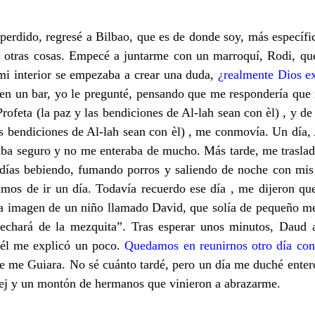
erdido, regresé a Bilbao, que es de donde soy, más específi
otras cosas. Empecé a juntarme con un marroquí, Rodi, que 
mi interior se empezaba a crear una duda,
¿realmente Dios ex
en un bar, yo le pregunté, pensando que me respondería que
 Profeta (la paz y las bendiciones de Al-lah sean con èl) , y
as bendiciones de Al-lah sean con èl)
, me conmovía. Un día, 
 estaba seguro y no me enteraba de mucho. Más tarde, me tras
días bebiendo, fumando porros y saliendo de noche con mis 
mos de ir un día. Todavía recuerdo ese día , me dijeron qu
 imagen de un niño llamado David, que solía de pequeño mete
echará de la mezquita”. Tras esperar unos minutos, Daud 
y él me explicó un poco.
Quedamos en reunirnos otro día con
que me Guiara. No sé cuánto tardé, pero un día me duché ente
shej y un montón de hermanos que vinieron a abrazarme.