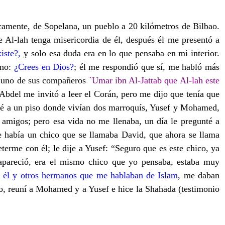
camente, de Sopelana, un pueblo a 20 kilómetros de Bilbao.
Al-lah tenga misericordia de él, después él me presentó a
iste?,
y solo esa duda era en lo que pensaba en mi interior.
 no:
¿Crees en Dios?
; él me respondió que sí, me habló más
 de uno de sus compañeros
`Umar ibn Al-Jattab que Al-lah este
Abdel me invitó a leer el Corán, pero me dijo que tenía que
ladé a un piso donde vivían dos marroquís, Yusef y Mohamed,
amigos; pero esa vida no me llenaba, un día le pregunté a
e había un chico que se llamaba David, que ahora se llama
rme con él; le dije a Yusef: “Seguro que es este chico, ya
apareció, era el mismo chico que yo pensaba, estaba muy
 él y otros hermanos que me hablaban de Islam
, me daban
ro, reuní a Mohamed y a Yusef e hice la Shahada (testimonio