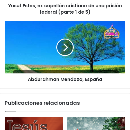
l
Yusuf Estes, ex capellán cristiano de una prisión
e
federal (parte 1 de 5)
c
t
r
ó
n
i
c
o
Abdurahman Mendoza, España
Publicaciones relacionadas