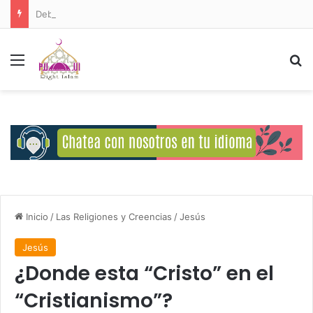
Deberes del Ser Humano Hacia Allah
Menú
B
Inicio
/
Las Religiones y Creencias
/
Jesús
Jesús
¿Donde esta “Cristo” en el
“Cristianismo”?