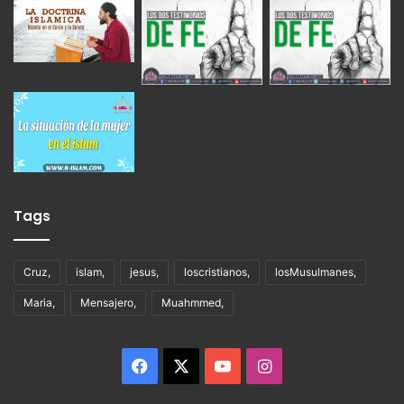
Tags
Cruz,
islam,
jesus,
loscristianos,
losMusulmanes,
Maria,
Mensajero,
Muahmmed,
Facebook
X
YouTube
Instagram