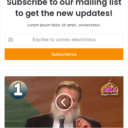
Subscribe to our mailing list
to get the new updates!
Lorem ipsum dolor sit amet, consectetur.
E
s
c
r
i
b
e
t
u
c
o
r
r
e
o
e