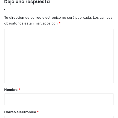
Deja una respuesta
Tu dirección de correo electrónico no será publicada.
Los campos
obligatorios están marcados con
*
C
o
m
e
n
t
a
r
Nombre
*
i
o
*
Correo electrónico
*