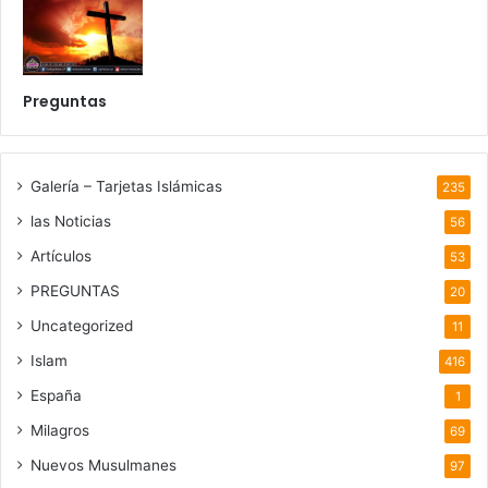
Preguntas
Galería – Tarjetas Islámicas
235
las Noticias
56
Artículos
53
PREGUNTAS
20
Uncategorized
11
Islam
416
España
1
Milagros
69
Nuevos Musulmanes
97