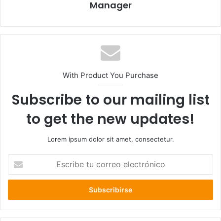
Manager
With Product You Purchase
Subscribe to our mailing list
to get the new updates!
Lorem ipsum dolor sit amet, consectetur.
E
s
c
r
i
b