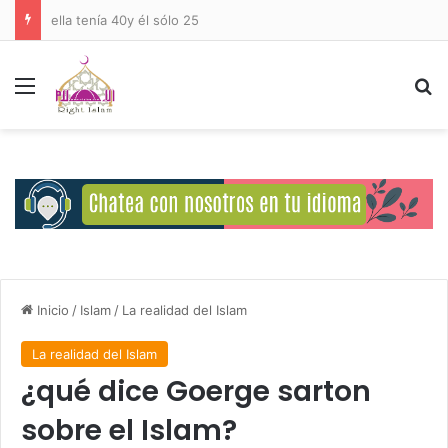
Deberes del Ser Humano Hacia Allah
Menú
B
Inicio
/
Islam
/
La realidad del Islam
La realidad del Islam
¿qué dice Goerge sarton
sobre el Islam?