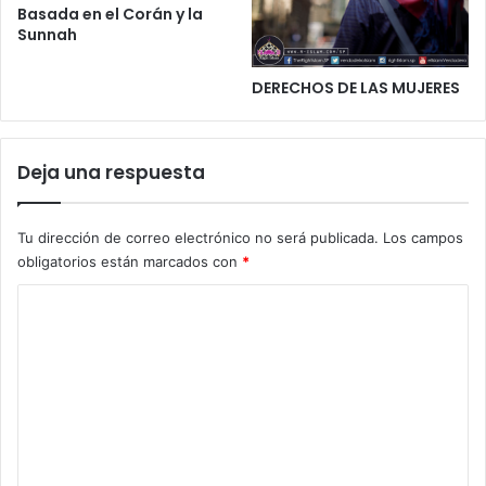
Basada en el Corán y la
Sunnah
DERECHOS DE LAS MUJERES
Deja una respuesta
Tu dirección de correo electrónico no será publicada.
Los campos
obligatorios están marcados con
*
C
o
m
e
n
t