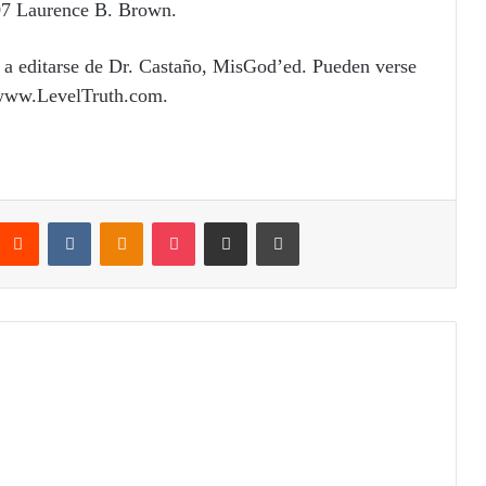
007 Laurence B. Brown.
o a editarse de Dr. Castaño, MisGod’ed. Pueden verse
, www.LevelTruth.com.
Reddit
VKontakte
Odnoklassniki
Pocket
Compartir por correo electrónico
Imprimir