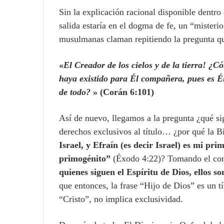
Sin la explicación racional disponible dentro d
salida estaría en el dogma de fe, un “misteri
musulmanas claman repitiendo la pregunta q
«
El Creador de los cielos y de la tierra! ¿C
haya existido para Él compañera, pues es Él
de todo?
»
(Corán 6:101)
Así de nuevo, llegamos a la pregunta ¿qué sig
derechos exclusivos al título… ¿por qué la B
Israel, y Efraín (es decir Israel) es mi pri
primogénito”
(Éxodo 4:22)? Tomando el con
quienes siguen el Espíritu de Dios, ellos so
que entonces, la frase “Hijo de Dios” es un tí
“Cristo”, no implica exclusividad.