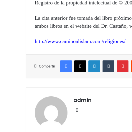
Registro de la propiedad intelectual de © 2
La cita anterior fue tomada del libro próxim
ambos libros en el website del Dr. Castaño
http://www.caminoalislam.com/religiones/
Facebook
X
LinkedIn
Tumblr
Pinterest
Compartir
admin
Siti
o
we
b