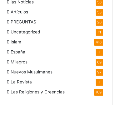
las Noticias
56
Artículos
53
PREGUNTAS
20
Uncategorized
11
Islam
416
España
1
Milagros
69
Nuevos Musulmanes
97
La Revista
1
Las Religiones y Creencias
109