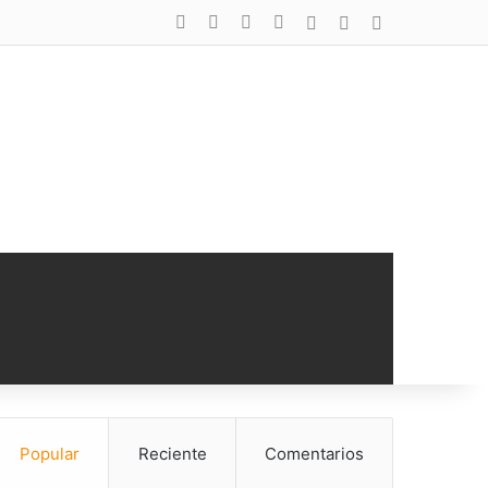
Facebook
X
YouTube
Instagram
Acceso
Publicación al a
Barra lateral
Popular
Reciente
Comentarios