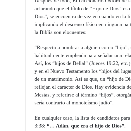
Después de todo, El Diccionario Oxford de la
aclarando que el título de “Hijo de Dios” es 
Dios”, se encuentra de vez en cuando en la lit
implicando el descenso físico en ninguna par
la Biblia son elocuentes:
“Respecto a nombrar a alguien como “hijo”, e
habitualmente empleada para señalar una relac
Así, los “hijos de Belial” (Jueces 19:22, etc
y en el Nuevo Testamento los “hijos del lugar
de un matrimonio. Así es que, un “hijo de D
reflejan el carácter de Dios. Hay evidencia de 
Mesías, y referirse al término “hijos”, otorg
sería contrario al monoteísmo judío”.
En cualquier caso, la lista de candidatos pa
3:38:
“… Adán, que era el hijo de Dios”
.