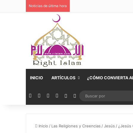
Noticias de última hora
INICIO
ARTÍCULOS
¿CÓMO CONVIERTA AL
Facebook
X
YouTube
Instagram
Publicación al azar
Switch skin
Inicio
/
Las Religiones y Creencias
/
Jesús
/
¿Jesús C