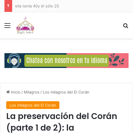
Deberes del Ser Humano Hacia Allah
Menú
B
Inicio
/
Milagros
/
Los milagros del El Corán
Los milagros del El Corán
La preservación del Corán
(parte 1 de 2): la