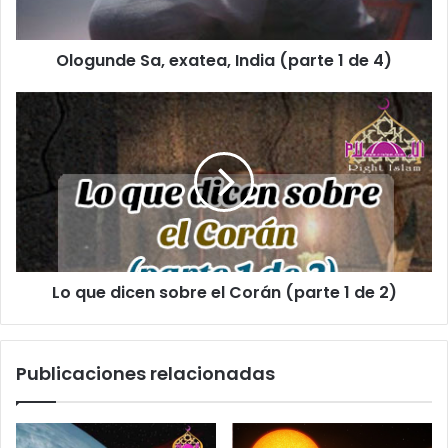
o
e
l
Ologunde Sa, exatea, India (parte 1 de 4)
e
c
t
r
ó
n
i
c
o
Lo que dicen sobre el Corán (parte 1 de 2)
Publicaciones relacionadas