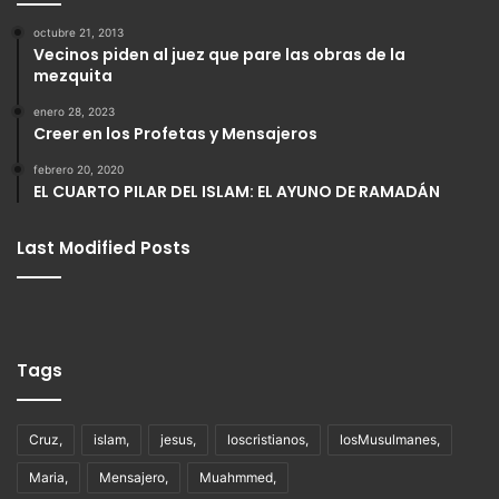
octubre 21, 2013
Vecinos piden al juez que pare las obras de la
mezquita
enero 28, 2023
Creer en los Profetas y Mensajeros
febrero 20, 2020
EL CUARTO PILAR DEL ISLAM: EL AYUNO DE RAMADÁN
Last Modified Posts
Tags
Cruz,
islam,
jesus,
loscristianos,
losMusulmanes,
Maria,
Mensajero,
Muahmmed,