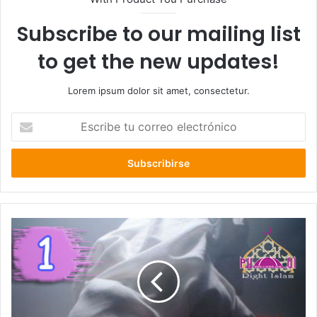
Subscribe to our mailing list
to get the new updates!
Lorem ipsum dolor sit amet, consectetur.
E
s
c
r
i
b
e
t
u
c
o
r
r
e