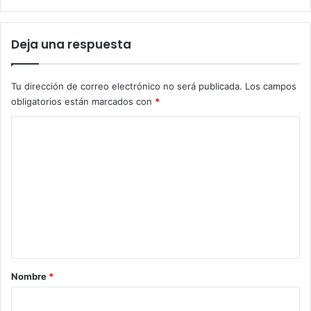
Deja una respuesta
Tu dirección de correo electrónico no será publicada.
Los campos
obligatorios están marcados con
*
C
o
m
e
n
t
a
r
Nombre
*
i