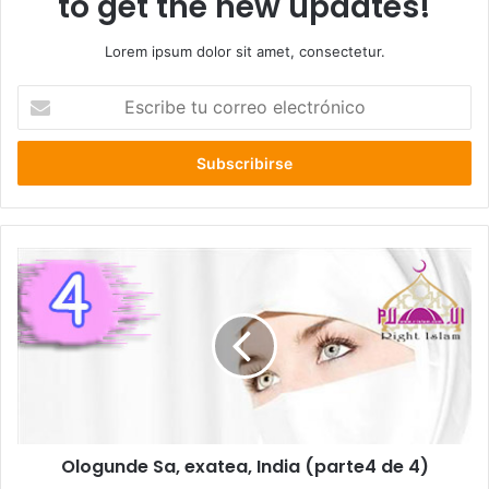
to get the new updates!
Lorem ipsum dolor sit amet, consectetur.
E
s
c
r
i
b
e
t
u
c
o
r
r
e
o
e
l
Ologunde Sa, exatea, India (parte4 de 4)
e