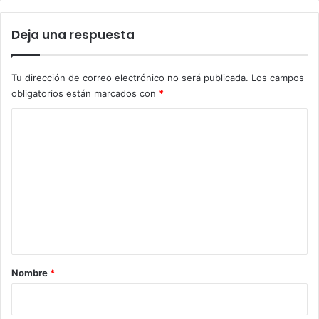
Deja una respuesta
Tu dirección de correo electrónico no será publicada.
Los campos
obligatorios están marcados con
*
C
o
m
e
n
t
a
r
Nombre
*
i
o