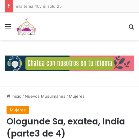
Deberes del Ser Humano Hacia Allah
Menú
B
Inicio
/
Nuevos Musulmanes
/
Mujeres
Mujeres
Ologunde Sa, exatea, India
(parte3 de 4)