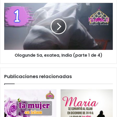
c
t
r
ó
n
i
c
o
Ologunde Sa, exatea, India (parte 1 de 4)
Publicaciones relacionadas