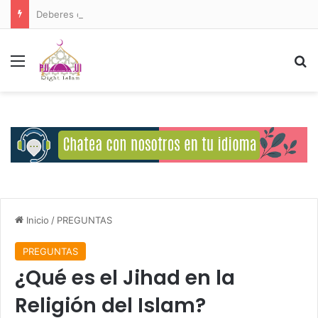
Deberes del Ser Humano Hacia Allah
Menú
B
Inicio
/
PREGUNTAS
PREGUNTAS
¿Qué es el Jihad en la
Religión del Islam?