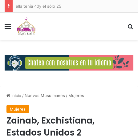
Deberes del Ser Humano Hacia Allah
Menú
B
Inicio
/
Nuevos Musulmanes
/
Mujeres
Mujeres
Zainab, Exchistiana,
Estados Unidos 2