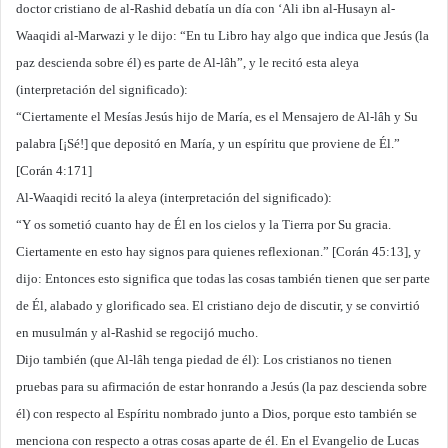
doctor cristiano de al-Rashid debatía un día con ‘Ali ibn al-Husayn al-
Waaqidi al-Marwazi y le dijo: “En tu Libro hay algo que indica que Jesús (la
paz descienda sobre él) es parte de Al-lâh”, y le recitó esta aleya
(interpretación del significado):
“Ciertamente el Mesías Jesús hijo de María, es el Mensajero de Al-lâh y Su
palabra [¡Sé!] que depositó en María, y un espíritu que proviene de Él.”
[Corán 4:171]
Al-Waaqidi recitó la aleya (interpretación del significado):
“Y os sometió cuanto hay de Él en los cielos y la Tierra por Su gracia.
Ciertamente en esto hay signos para quienes reflexionan.” [Corán 45:13], y
dijo: Entonces esto significa que todas las cosas también tienen que ser parte
de Él, alabado y glorificado sea. El cristiano dejo de discutir, y se convirtió
en musulmán y al-Rashid se regocijó mucho.
Dijo también (que Al-lâh tenga piedad de él): Los cristianos no tienen
pruebas para su afirmación de estar honrando a Jesús (la paz descienda sobre
él) con respecto al Espíritu nombrado junto a Dios, porque esto también se
menciona con respecto a otras cosas aparte de él. En el Evangelio de Lucas