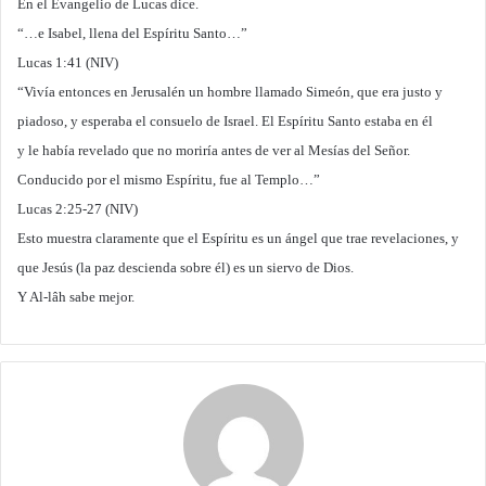
En el Evangelio de Lucas dice.
“…e Isabel, llena del Espíritu Santo…”
Lucas 1:41 (NIV)
“Vivía entonces en Jerusalén un hombre llamado Simeón, que era justo y
piadoso, y esperaba el consuelo de Israel. El Espíritu Santo estaba en él
y le había revelado que no moriría antes de ver al Mesías del Señor.
Conducido por el mismo Espíritu, fue al Templo…”
Lucas 2:25-27 (NIV)
Esto muestra claramente que el Espíritu es un ángel que trae revelaciones, y
que Jesús (la paz descienda sobre él) es un siervo de Dios.
Y Al-lâh sabe mejor.