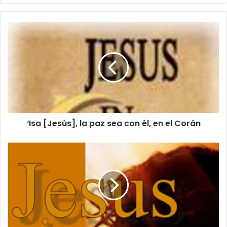
b
e
t
u
c
o
r
r
e
o
e
l
‘Isa [Jesús], la paz sea con él, en el Corán
e
c
t
r
ó
n
i
c
o