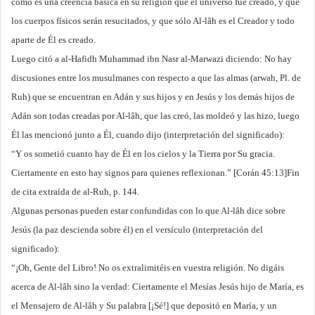
como es una creencia básica en su religión que el universo fue creado, y que
los cuerpos físicos serán resucitados, y que sólo Al-lâh es el Creador y todo
aparte de Él es creado.
Luego citó a al-Hafidh Muhammad ibn Nasr al-Marwazi diciendo: No hay
discusiones entre los musulmanes con respecto a que las almas (arwah, Pl. de
Ruh) que se encuentran en Adán y sus hijos y en Jesús y los demás hijos de
Adán son todas creadas por Al-lâh, que las creó, las moldeó y las hizo, luego
Él las mencionó junto a Él, cuando dijo (interpretación del significado):
“Y os sometió cuanto hay de Él en los cielos y la Tierra por Su gracia.
Ciertamente en esto hay signos para quienes reflexionan.” [Corán 45:13]Fin
de cita extraída de al-Ruh, p. 144.
Algunas personas pueden estar confundidas con lo que Al-lâh dice sobre
Jesús (la paz descienda sobre él) en el versículo (interpretación del
significado):
“¡Oh, Gente del Libro! No os extralimitéis en vuestra religión. No digáis
acerca de Al-lâh sino la verdad: Ciertamente el Mesías Jesús hijo de María, es
el Mensajero de Al-lâh y Su palabra [¡Sé!] que depositó en María, y un