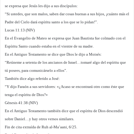
se expresa que Jesús les dijo a sus discípulos:
“Si ustedes, que son malos, saben dar cosas buenas a sus hijos, ¡cuánto más el
Padre del Cielo dará espíritu santo a los que se lo pidan!”.
Lucas 11:13 (NIV)
En el Evangelio de Mateo se expresa que Juan Bautista fue colmado con el
Espíritu Santo cuando estaba en el vientre de su madre.
En el Antiguo Testamento se dice que Dios le dijo a Moisés:
“Reúneme a setenta de los ancianos de Israel…tomaré algo del espíritu que
tú posees, para comunicárselo a ellos”.
También dice algo referido a José:
“Y dijo Faraón a sus servidores: «¿Acaso se encontrará otro como éste que
tenga el espíritu de Dios?»
Génesis 41:38 (NIV)
En el Antiguo Testamento también dice que el espíritu de Dios descendió
sobre Daniel…y hay otros versos similares.
Fin de cita extraída de Ruh al-Ma’aani, 6/25.