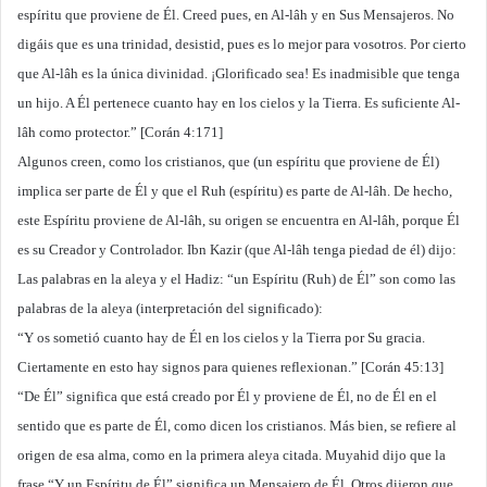
espíritu que proviene de Él. Creed pues, en Al-lâh y en Sus Mensajeros. No
digáis que es una trinidad, desistid, pues es lo mejor para vosotros. Por cierto
que Al-lâh es la única divinidad. ¡Glorificado sea! Es inadmisible que tenga
un hijo. A Él pertenece cuanto hay en los cielos y la Tierra. Es suficiente Al-
lâh como protector.” [Corán 4:171]
Algunos creen, como los cristianos, que (un espíritu que proviene de Él)
implica ser parte de Él y que el Ruh (espíritu) es parte de Al-lâh. De hecho,
este Espíritu proviene de Al-lâh, su origen se encuentra en Al-lâh, porque Él
es su Creador y Controlador. Ibn Kazir (que Al-lâh tenga piedad de él) dijo:
Las palabras en la aleya y el Hadiz: “un Espíritu (Ruh) de Él” son como las
palabras de la aleya (interpretación del significado):
“Y os sometió cuanto hay de Él en los cielos y la Tierra por Su gracia.
Ciertamente en esto hay signos para quienes reflexionan.” [Corán 45:13]
“De Él” significa que está creado por Él y proviene de Él, no de Él en el
sentido que es parte de Él, como dicen los cristianos. Más bien, se refiere al
origen de esa alma, como en la primera aleya citada. Muyahid dijo que la
frase “Y un Espíritu de Él” significa un Mensajero de Él. Otros dijeron que