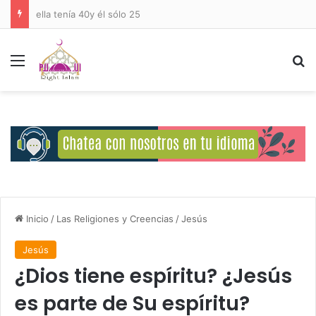
Deberes del Ser Humano Hacia Allah
Menú
B
Inicio
/
Las Religiones y Creencias
/
Jesús
Jesús
¿Dios tiene espíritu? ¿Jesús
es parte de Su espíritu?