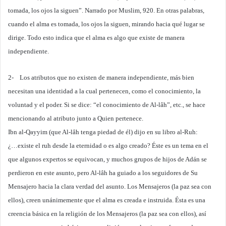
tomada, los ojos la siguen”. Narrado por Muslim, 920. En otras palabras,
cuando el alma es tomada, los ojos la siguen, mirando hacia qué lugar se
dirige. Todo esto indica que el alma es algo que existe de manera
independiente.
2- Los atributos que no existen de manera independiente, más bien
necesitan una identidad a la cual pertenecen, como el conocimiento, la
voluntad y el poder. Si se dice: “el conocimiento de Al-lâh”, etc., se hace
mencionando al atributo junto a Quien pertenece.
Ibn al-Qayyim (que Al-lâh tenga piedad de él) dijo en su libro al-Ruh:
¿…existe el ruh desde la eternidad o es algo creado? Éste es un tema en el
que algunos expertos se equivocan, y muchos grupos de hijos de Adán se
perdieron en este asunto, pero Al-lâh ha guiado a los seguidores de Su
Mensajero hacia la clara verdad del asunto. Los Mensajeros (la paz sea con
ellos), creen unánimemente que el alma es creada e instruida. Ésta es una
creencia básica en la religión de los Mensajeros (la paz sea con ellos), así