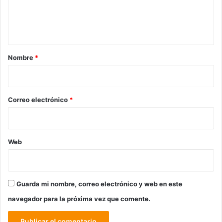
n
t
a
r
Nombre
*
i
o
*
Correo electrónico
*
Web
Guarda mi nombre, correo electrónico y web en este
navegador para la próxima vez que comente.