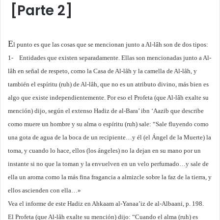
[Parte 2]
E
l punto es que las cosas que se mencionan junto a Al-lâh son de dos tipos:
1- Entidades que existen separadamente. Ellas son mencionadas junto a Al-
lâh en señal de respeto, como la Casa de Al-lâh y la camella de Al-lâh, y
también el espíritu (ruh) de Al-lâh, que no es un atributo divino, más bien es
algo que existe independientemente. Por eso el Profeta (que Al-lâh exalte su
mención) dijo, según el extenso Hadiz de al-Bara’ ibn ‘Aazib que describe
como muere un hombre y su alma o espíritu (ruh) sale: “Sale fluyendo como
una gota de agua de la boca de un recipiente…y él (el Ángel de la Muerte) la
toma, y cuando lo hace, ellos (los ángeles) no la dejan en su mano por un
instante si no que la toman y la envuelven en un velo perfumado…y sale de
ella un aroma como la más fina fragancia a almizcle sobre la faz de la tierra, y
ellos ascienden con ella…»
Vea el informe de este Hadiz en Ahkaam al-Yanaa’iz de al-Albaani, p. 198.
El Profeta (que Al-lâh exalte su mención) dijo: “Cuando el alma (ruh) es