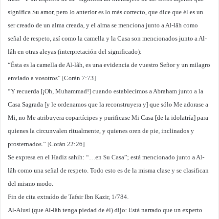
significa Su amor, pero lo anterior es lo más correcto, que dice que él es un
ser creado de un alma creada, y el alma se menciona junto a Al-lâh como
señal de respeto, así como la camella y la Casa son mencionados junto a Al-
lâh en otras aleyas (interpretación del significado):
“Ésta es la camella de Al-lâh, es una evidencia de vuestro Señor y un milagro
enviado a vosotros” [Corán 7:73]
“Y recuerda [¡Oh, Muhammad!] cuando establecimos a Abraham junto a la
Casa Sagrada [y le ordenamos que la reconstruyera y] que sólo Me adorase a
Mi, no Me atribuyera copartícipes y purificase Mi Casa [de la idolatría] para
quienes la circunvalen ritualmente, y quienes oren de pie, inclinados y
prosternados.” [Corán 22:26]
Se expresa en el Hadiz sahih: “…en Su Casa”; está mencionado junto a Al-
lâh como una señal de respeto. Todo esto es de la misma clase y se clasifican
del mismo modo.
Fin de cita extraído de Tafsir Ibn Kazir, 1/784.
Al-Alusi (que Al-lâh tenga piedad de él) dijo: Está narrado que un experto